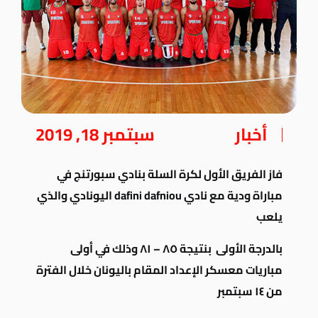
أخبار
سبتمبر 18, 2019
فاز الفريق الأول لكرة السلة بنادي سبورتنج في
مباراة ودية مع نادي dafini dafniou اليونادي والذي
يلعب
بالدرجة الأولى
بنتيجة ٨٥ – ٨١ وذلك في أولى
مباريات معسكر الإعداد المقام باليونان
خلال الفترة
من ١٤ سبتمبر