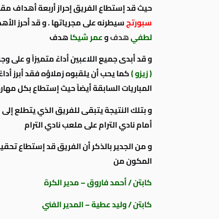
حيث قد إستطاع الفريق إحراز أربعة أهداف مقا
سبورتج
سيطرنه على مجرياتها . و قد أحرز الأ
لطفي
هدف
و
عمر شيكا
هدف
و قد أبدى جميع اللاعبين أداءً متميزاً و عل
( زيزو )
كما يحب أن يلقبوه زملاؤه فقد أبرز أدا
المباريات السابقة أيضاً حيث إستطاع بكل مها
أمام نادي الترام على ملعب نادي الترام
و من الجدير بالذكر أن الفريق قد إستطاع تحقيق
المكون من
كابتن / أحمد فاروق – مدير الكرة
كابتن / وليد عطية – المدير الفني