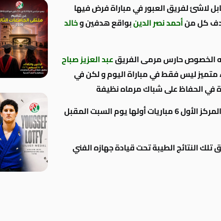
بل لاشئ لفريق العبور في مباراة فرض فيها
هدف كل من
أحمد نصر الدين
بواقع هدفين و
خالد
ى وجه الخصوص حارس مرمى الفريق
عبد العزيز صباح
ءً متميز ليس فقط في مباراة اليوم و لكن في
رة في الحفاظ على شباك مرماه نظيفة
و بتلك النتيجة يتبقى للفريق الذي يتطلع إلى المركز الأول 6 مباريات أولها يوم السبت المقبل
 تلك النتائج الطيبة تحت قيادة جهازه الفني