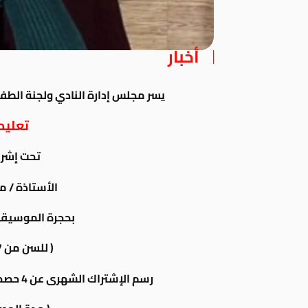
أخبار
يسر مجلس إدارة النادي ولجنة الطف
تعليم 
تحت إشرا
الأستاذة /
بحجرة الموسيقى
( للسن من 7 إلى 17 سنة )
رسم الإشتراك الشهرى عن 4 حصص 100 جنية + 14% الضريبة المضافة