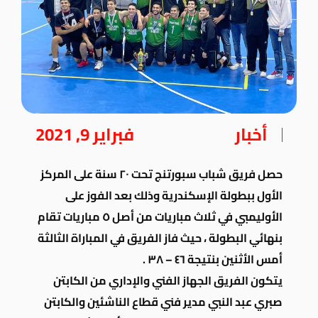
أخبار
فبراير 9, 2021
حصل فريق شباب سبورتنج تحت ٢٠ سنة على المركز
الأول ببطولة الإسكندرية وذلك بعد الفوز على
الأوليمبي في ثلاث مباريات من أصل ٥ مباريات تقام
بنهائي البطولة ، حيث فاز الفريق في المباراة الثالثة
أمس الأثنين بنتيجة ٤٦ – ٣٨ .
يتكون الفريق الجهاز الفني والإداري من الكابتن
صبري عبد النبي مدير فني قطاع الناشئين والكابتن