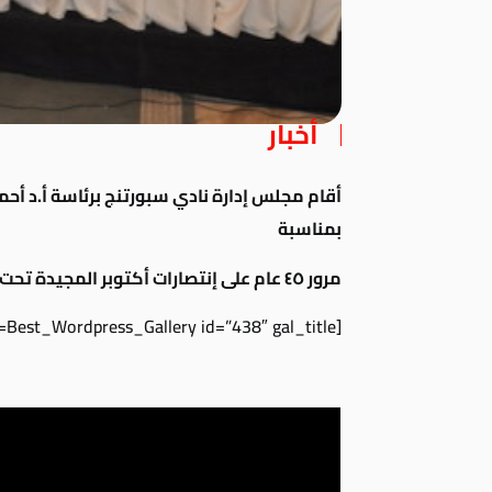
أخبار
أقام مجلس إدارة نادي سبورتنج برئاسة أ.د أحم
بمناسبة
مرور ٤٥ عام على إنتصارات أكتوبر المجيدة تحت عنوان في رحب أبطال أكتوبر .
[Best_Wordpress_Gallery id=”438″ gal_title=”أبطال أكتوبر”]