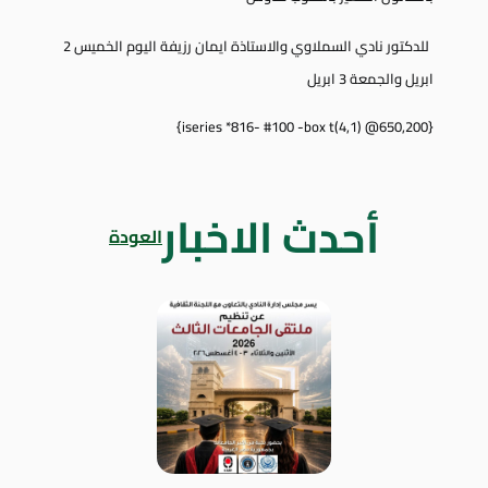
للدكتور نادي السملاوي والاستاذة ايمان رزيفة اليوم الخميس 2
ابريل والجمعة 3 ابريل
{iseries *816- #100 -box t(4,1) @650,200}
أحدث الاخبار
العودة