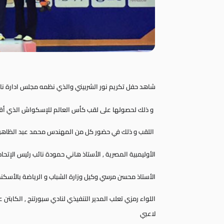
شاهد حفل تكريم نور الشربيني والذي نظمه مجلس ادارة ن
و ذلك لحصولها على لقب كأس العالم للإسكواش الذي أقيم ب
اللقب
و ذلك في حضور كل من المهندس محمد عبد الظاهر 
الأوليمبية المصرية , الأستاذ هاني حمودة نائب رئيس الإت
الأستاذ محسن مرسي وكيل وزارة الشباب و الرياضة بالأسكند
اللواء رمزي تعلب المدير التنفيذي لنادي سبورتنج , الكابتن 
لاعبي