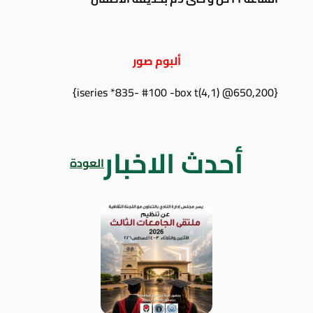
ألبوم صور
{iseries *835- #100 -box t(4,1) @650,200}
أحدث الاخبار
العودة