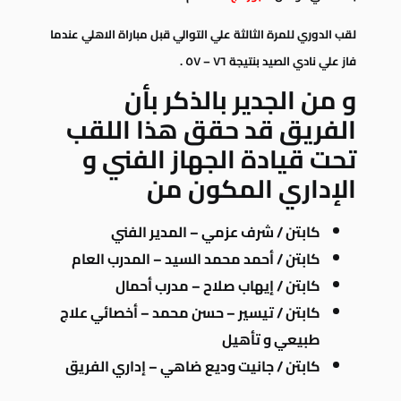
لقب الدوري للمرة الثالثة
علي
التوالي قبل مباراة الاهلي عندما
فاز
علي نادي الصيد بنتيجة ٧٦ – ٥٧ .
و من الجدير بالذكر بأن
الفريق قد حقق هذا اللقب
تحت قيادة الجهاز الفني و
الإداري المكون من
كابتن / شرف عزمي –
المدير الفني
كابتن / أحمد محمد السيد –
المدرب العام
كابتن / إيهاب صلاح –
مدرب أحمال
كابتن / تيسير – حسن محمد – أ
خصائي علاج
طبيعي و تأهيل
كابتن / جانيت وديع ضاهي –
إداري الفريق