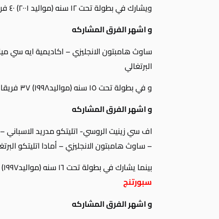
ويشارك في بطولة تحت ١٢ سنه (مواليد ٢٠٠١) ٤٠ فريقا من ٩ دول بينهم فريقين من
و اشهر الفرق المشاركه
ساوث هامبتون الانجليزي – اكاديمية ايه سي ميلان 
البرتغالي
و في بطولة تحت ١٥ سنه (مواليد١٩٩٨) ٣٧ فريقا من ١٣ دوله وبينهم فريق واحد من
و اشهر الفرق المشاركه
اف سي زينيت الروسي- اتليتكو مدريد الاسباني – ر
– ساوث هامبتون الانجليزي – أمادا اتليتكو البرتغ
بينما يشارك في بطولة تحت ١٦ سنه (مواليد١٩٩٧) ٣٢ فريقا من ١٨ دوله بينهم فريق واحد من
سبورتنج
و اشهر الفرق المشاركه