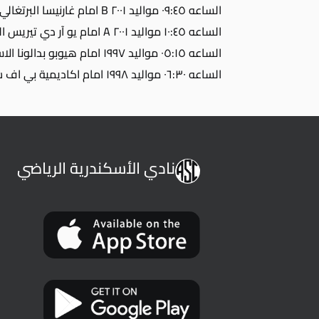
الساعه ٠٩:٤٥ مواليد ٢٠٠١ B امام غارنيسا البرتغالي
الساعه ١٠:٤٥ مواليد ٢٠٠١ A امام يو آر دي تيريس البرتغالي
الساعه ٠٥:١٥ مواليد ١٩٩٧ امام هيوبو بدالونا الاسباني
الساعه ٠٦:٣٠ مواليد ١٩٩٨ امام اكاديمية بي اف سي الامريكيه
نادي الأسكندرية الرياضي