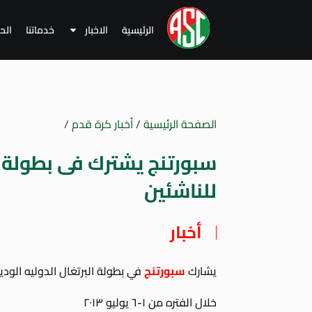
الرئيسية
الاخبار
خدماتنا
الح
الصفحة الرئيسية
/
أخبار كرة قدم
/
سبورتنج يشترك فى بطولة ع
للناشئين
أخبار
يشارك
سبورتنج
في بطولة البرتغال الدوليه الوديه لناش
خلال الفتره من ١-٦ يوليو ٢٠١٣