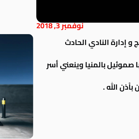
نوفمبر 3, 2018
و إدارة النادي الحادث
با صموئيل بالمنيا وينعني أسر
اْذن الله .