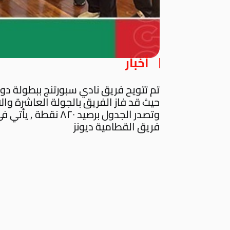
أخبار
تم تتويح فريق نادي سبورتنج ببطولة دو
حيث قد فاز الفريق بالجولة العاشرة وا
وتصدر الجدول برصيد ٢٠
فريق القطامية ديونز