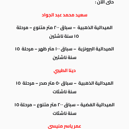
حتى الأن :
سعيد محمد عبد الجواد
الميدالية الذهبية – سباق ٢٠٠ متر متنوع – مرحلة
١٥ سنة ناشئين
الميدالية البرونزية – سباق ١٠٠ متر ظهر – مرحلة ١٥
سنة ناشئين
دينا الطيبي
الميدالية الذهبية – سباق ٥٠ متر صدر – مرحلة ١٥
سنة ناشئات
الميدالية الفضية – سباق ٢٠٠ متر متنوع – مرحلة ١٥
سنة ناشئات
عمر ياسر منيسي