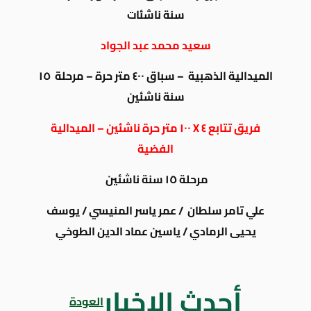
سنة ناشئات
سعيد محمد عبد الجواد
الميدالية الذهبية – سباق ٤٠٠ متر حرة – مرحلة ١٥
سنة ناشئين
فريق تتابع ٤ X ١٠٠ متر حرة ناشئين – الميدالية
الفضية
مرحلة ١٥ سنة ناشئين
علي تامر سلطان / عمر ياسر المنيسي / يوسف
يحيى الرمادي / ياسين عماد الدين الطوخي
أحدث الاخبار
العودة