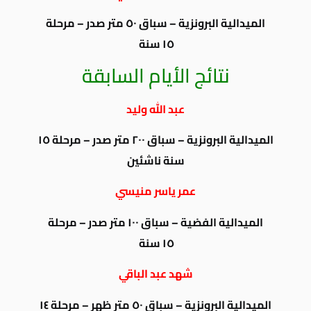
الميدالية البرونزية – سباق ٥٠ متر صدر – مرحلة
١٥ سنة
نتائج الأيام السابقة
عبد الله وليد
الميدالية البرونزية – سباق ٢٠٠ متر صدر – مرحلة ١٥
سنة ناشئين
عمر ياسر منيسي
الميدالية الفضية – سباق ١٠٠ متر صدر – مرحلة
١٥ سنة
شهد عبد الباقي
الميدالية البرونزية – سباق ٥٠ متر ظهر – مرحلة ١٤