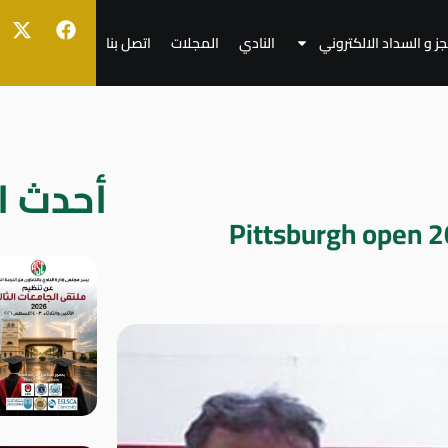
جز و السداد الالكتروني
النادي
المجلات
اتصل بنا
أحدث ال
ين اول بطولة Pittsburgh open 2017