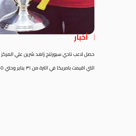
أخبار
حصل لاعب نادي سبورتنج زاهد شرين علي المركز الاول ضمن اطار
التي اقيمت بامريكا في الترة من ٣١ يناير وحتي ٥ فبراير ٢٠١٧