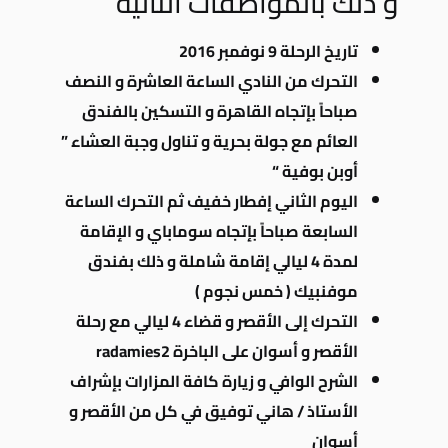
و ذلك بالمواصفات التالية
تاريخ الرحلة 9 نوفمبر 2016
التحرك من النادي الساعة العاشرة و النصف
صباحاً بإتجاه القاهرة و التسكين بالفندق
العائم مع جولة بحرية و تناول وجبة العشاء ”
أوبن بوفية “
اليوم الثاني إفطار خفيف ثم التحرك الساعة
السابعة صباحاً بإتجاه سوماباي و الإقامة
لمدة 4 ليالي إقامة شاملة و ذلك بفندق
موفنبيك ( خمس نجوم )
التحرك إلى الأقصر و قضاء 4 ليالي مع رحلة
الأقصر و أسوان على الباخرة radamies2
الشرح الوافي و زيارة كافة المزارات بإشراف
الأستاذ / هاني توفيق في كل من الأقصر و
أسوان