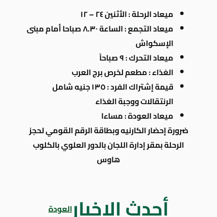
ميعاد الرحلة : الأثنين ٢٤ – ١٢
ميعاد التجمع : الساعة ٨.٣٠ صباحا أمام مبنى
الإسكواش
ميعاد التحرك : ٩ صباحاً
الغذاء : مطعم لخرص برج العرب
قيمة إشتراك الفرد : ١٣٥ جنيه شامل
الرنتقالات ووجبة الغذاء
ميعاد العودة : مساءا
ضرورة إحضار الكارنيه وبطاقة الرقم القومي لحجز
الرحلة بمقر إدارة اللجان بالدور العلوي بالكلوب
هاوس
أحدث الاخبار
العودة