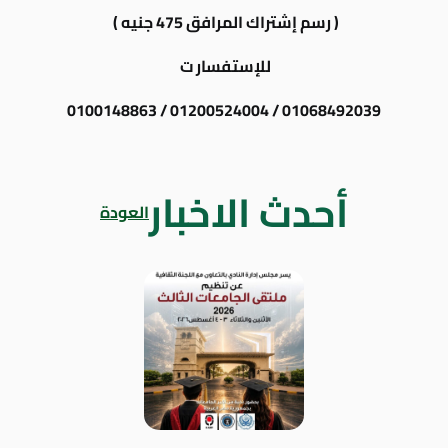
( رسم إشتراك المرافق 475 جنيه )
للإستفسار ت
01068492039 / 01200524004 / 0100148863
أحدث الاخبار
العودة