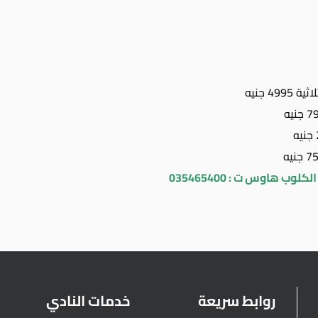
4 جنيه
وب هاوس ت : 035465400
روابط سريعة
خدمات النادي