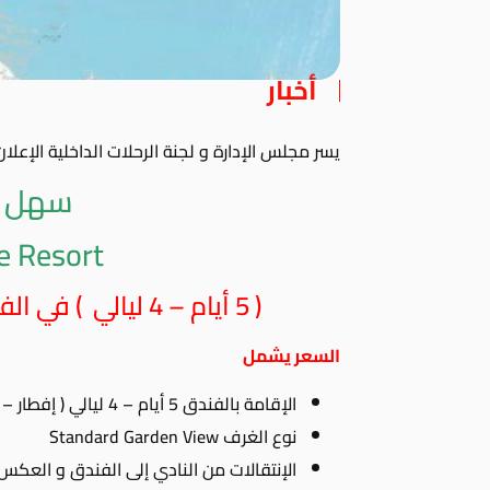
أخبار
يسر مجلس الإدارة و لجنة الرحلات الداخلية الإعلا
سهل 
e Resort
( 5 أيام – 4 ليالي ) في الفترة من 20 – 24 يونيو 2022
السعر يشمل
الإقامة بالفندق 5 أيام – 4 ليالي ( إفطار – غذاء – عشاء – مشروبات )
نوع الغرف Standard Garden View
الإنتقالات من النادي إلى الفندق و العكس