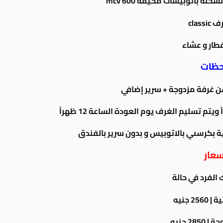
خنه بأتوبيسات مكيفة mcv 600
class
فطار و عشاء
حظات
عن غرفة مزدوجة + سرير إضافي
سعار
الفرد في حالة
25 جنيه
28 جنيه