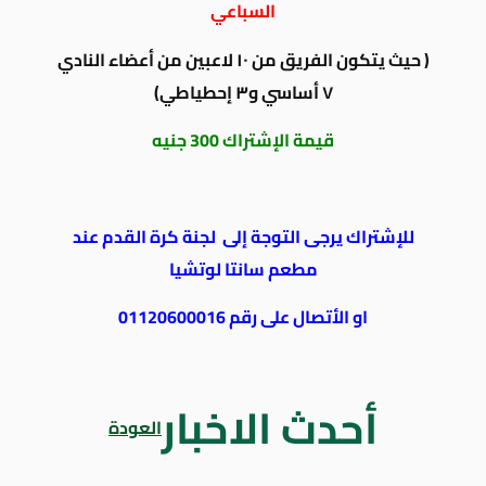
السباعي
( حيث يتكون الفريق من ١٠ لاعبين من أعضاء النادي
٧ أساسي و٣ إحطياطي)
قيمة الإشتراك 300 جنيه
للإشتراك يرجى التوجة إلى لجنة كرة القدم عند
مطعم سانتا لوتشيا
او الأتصال على رقم 01120600016
أحدث الاخبار
العودة