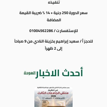
تنفيذه
سعر الدورة 250 جنية + 14 % ضريبة القيمة
المضافة
للإستفسار ت / 01004562286
للحجز أ / سعيد إبراهيم بخزينة النادي من 9 صباحاً
إلى 2 ظهراً
أحدث الاخبار
العودة