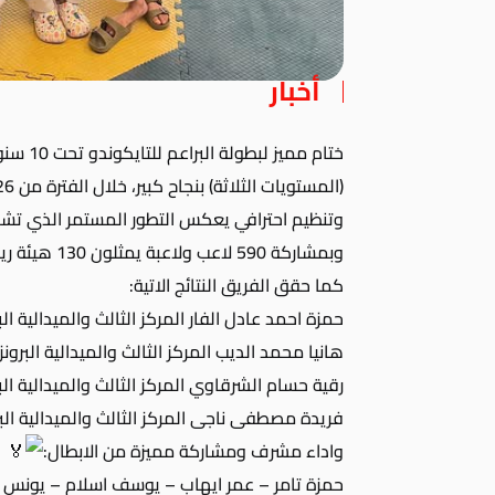
أخبار
ختام مميز لبطولة البراعم للتايكوندو تحت 10 سنوات بالصالة المغطاة بجامعة حلوان
وتنظيم احترافي يعكس التطور المستمر الذي تشهد
وبمشاركة 590 لاعب ولاعبة يمثلون 130 هيئة رياضية،
كما حقق الفريق النتائج الاتية:
حمزة احمد عادل الفار المركز الثالث والميدالية الب
هانيا محمد الديب المركز الثالث والميدالية البرونز
رقية حسام الشرقاوي المركز الثالث والميدالية الب
فريدة مصطفى ناجى المركز الثالث والميدالية الب
واداء مشرف ومشاركة مميزة من الابطال:
حمزة تامر – عمر ايهاب – يوسف اسلام – يونس اسل