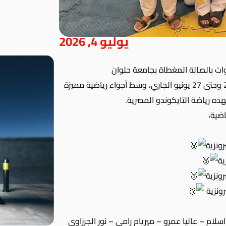
يوليو 4, 2026
(المستويات الثلاثة) بنجاح كبير، خلال الفترة من 26 وحتى 27 يونيو الجاري، وسط أجواء رياضية مميزة
ه رياضة التايكوندو المصرية.
رونزية
ية
رونزية
رونزية
ام – عاليا عمرو – ميريام رامى – نور الجرزاوى