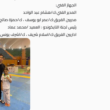
الجهاز الفني:
المدير الفني:ك/هشام عبد الواحد
مدربين الفريق:ك/عمر ابو يوسف ، ك/حمزة صالح
رئيس لجنة التايكوندو : العميد /محمد عماد
اداريين الفريق:ك/اسلام شريف ، ك/اشرف يونس