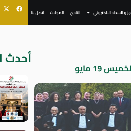
جز و السداد الالكتروني
النادي
المجلات
اتصل بنا
أحدث ال
س 19 مايو