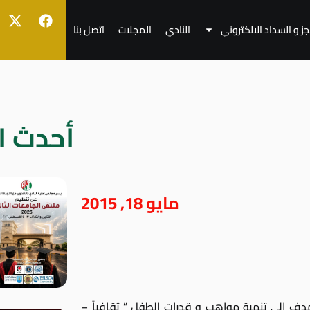
جز و السداد الالكتروني
النادي
المجلات
اتصل بنا
أحدث ال
مايو 18, 2015
ة النادي في 22 أبريل 1977 , و تهدف إلى تنمية مواهب و قدرات الطفل ” ثقافياً –