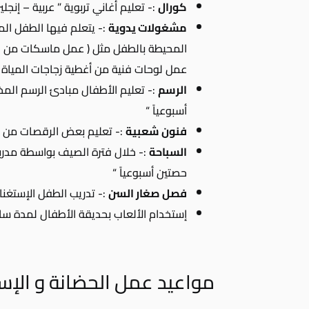
كورال
:- تعليم أغاني تربوية ” عربية – إنجل
مشغولات يدوية
:- يتعلم فيها الطفل الم
المحيطة بالطفل مثل ( عمل ماسكات من 
عمل لوحات فنية من أغطية زجاجات المياة – 
الرسم
:- تعليم الأطفال مبادئ الرسم المخت
أسبوعياً “
فنون شعبية
:- تعليم بعض الرقصات من ال
السباحة
:- خلال فترة الصيف بواسطة مدرب
حصتين أسبوعياً “
فصل صغار السن
:- تدريب الطفل الإستغن
إستخدام الألعاب بحديقة الأطفال لمدة ساع
مواعيد عمل الحضانة و الإ