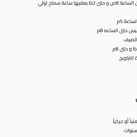
تعمل الحضانة يومياً ماعدا يوم الجمعة من الساعة 8ص و حتى 2ظ يعقبها ساعة سماح لولي
اعة 5م
يس حتى الساعه 8م
التراويح
ً أو حركياً