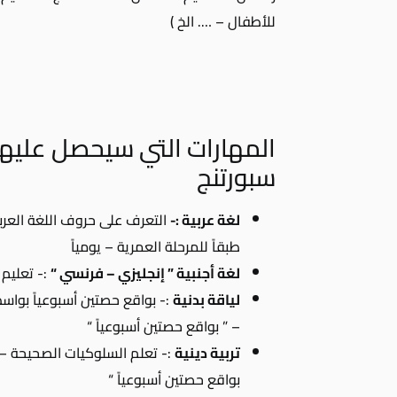
للأطفال – …. الخ )
المهارات التي سيحصل عليها 
سبورتنج
لغة عربية :-
التعرف على حروف اللغة العربي
طبقاً للمرحلة العمرية – يومياً
لغة أجنبية ” إنجليزي – فرنسي “
:- تعليم 
لياقة بدنية
:- بواقع حصتين أسبوعياً بوا
– ” بواقع حصتين أسبوعياً “
تربية دينية
:- تعلم السلوكيات الصحيحة –
بواقع حصتين أسبوعياً “