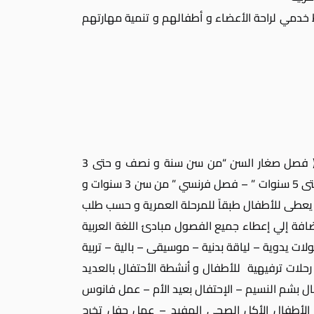
خدمي لراحة الأعضاء و أطفالهم و تنمية مهارتهم
تتكون حضانة سبورتنج من ثلاث فصول دراسية ( فصل صغار السن “من سن سنة و نصف و حتى 3
سنوات ” – فصل أتجليزي ” من سن 3 سنوات و حتى 5 سنوات ” – فصل فرنسي ” من سن 3 سنوات و
مل يعطى للأطفال طبقاً للمرحلة العمرية و حسب طلب
ضافة إلي إعطاء جميع الفصول مبادئ اللغة العربية
 يدوية – لياقة بدنية – موسيقى – بالية – تربية
 رحلات ترفيهية للأطفال و أنشطة الأحتفال بالعديد
تفال بشم النسيم – الإحتفال بعيد الأم – عمل فانوس
 الأطفال الأكل الصحي المفيد – عمل حفل تخرج