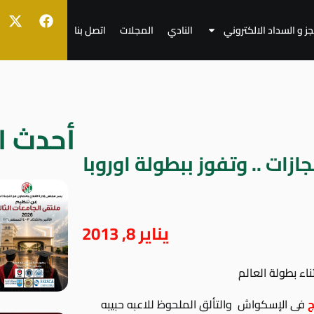
جز و السداد الالكتروني
النادي
المجلات
اتصل بنا
أحدث ال
زات .. وتفوز ببطولة اوروبا
يناير 8, 2013
ناء بطولة العالم
ج
فى الإسكواش والتألق الملحوظ للاعبه حبيبه