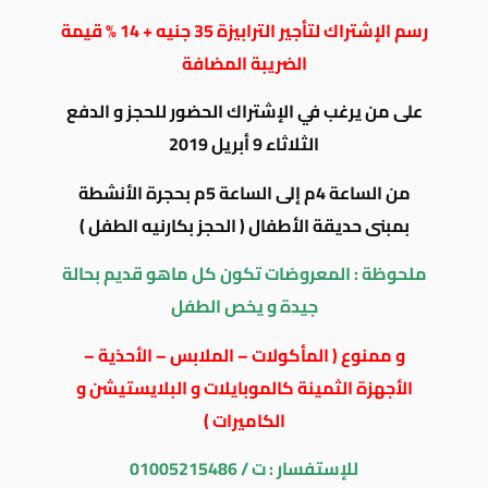
رسم الإشتراك لتأجير الترابيزة 35 جنيه + 14 % قيمة
الضريبة المضافة
على من يرغب في الإشتراك الحضور للحجز و الدفع
الثلاثاء 9 أبريل 2019
من الساعة 4م إلى الساعة 5م بحجرة الأنشطة
بمبنى حديقة الأطفال ( الحجز بكارنيه الطفل )
ملحوظة : المعروضات تكون كل ماهو قديم بحالة
جيدة و يخص الطفل
و ممنوع ( المأكولات – الملابس – الأحذية –
الأجهزة الثمينة كالموبايلات و البلايستيشن و
الكاميرات )
للإستفسار : ت / 01005215486