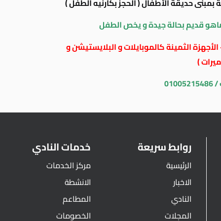
هو قديم بحالة جيدة و يخص الطفل
الأجهزة الثمينة كالموبايلات و البلايستيشن و
يرات )
010
روابط سريعة
خدمات النادي
الرئيسية
مركز الخدمات
الاخبار
الانشطة
النادي
المطاعم
المجلات
الخصومات