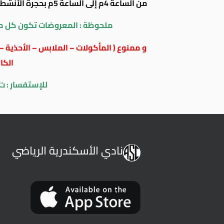
من الساعة 4م إلى الساعة 5م بحجرة الأنشطة بمبنى حديقة الأطفال ( الحجز بكارنيه الطفل )
ملحوظة : المعروضات تكون كل ما
و ممنوع ( المأكولات – الملابس – الأحذية – 
الكام
للإستفسار : ت / 05215486
نادي الأسكندرية الرياضي