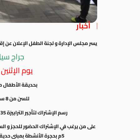
أخبار
يسر مجلس الإدارة و لجنة الطفل الإعلان عن إق
جراج سيل
يوم الإثنين 21 يناير 2019
بحديقة الأطفال من السا
للسن من 8 سنوات إلى 14 سنة
رسم الإشتراك لتأجير الترابيزة 35 جنيه + 14% ضريبة القيمة المضافة
5م بحجرة الأنشطة بمبنى حديقة الأطفال ( الحجز بكارنيه الطفل )