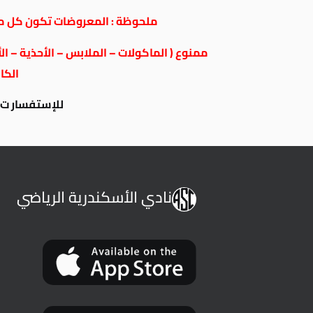
ملحوظة : المعروضات تكون كل ما
ممنوع ( الماكولات – الملابس – الأحذية – ال
الكام
للإستفسار ت / 05215486
نادي الأسكندرية الرياضي