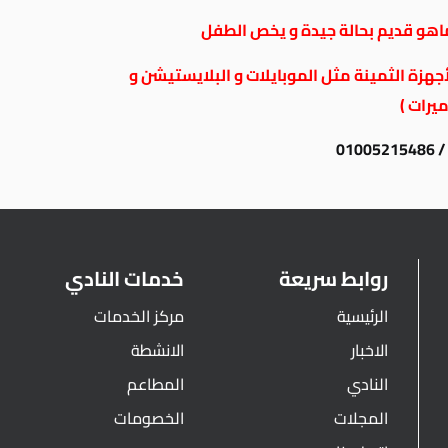
هو قديم بحالة جيدة و يخص الطفل
أجهزة الثمينة مثل الموبايلات و البلايستيشن و
يرات )
010
روابط سريعة
خدمات النادي
الرئيسية
مركز الخدمات
الاخبار
الانشطة
النادي
المطاعم
المجلات
الخصومات