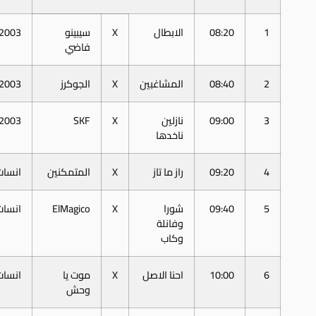
1
08:20
الابطال
X
سيبينو
2003
فاضي
2
08:40
المشاغبين
X
الجوكرز
2003
3
09:00
نازلين
X
SKF
2003
ناخدها
4
09:20
راز ما تاز
X
المتمكنين
انسات
5
09:40
شورا
X
ElMagico
انسات
وفانلة
وكاب
6
10:00
احنا الاصل
X
موت يا
انسات
وحش