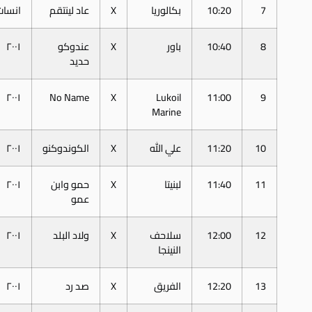
7
10:20
بكالوريا
X
عاد لينتقم
انسات
8
10:40
باور
X
عندوكو
٢٠٠١
حديد
٢٠٠١
No Name
X
Lukoil
11:00
9
Marine
10
11:20
علي الله
X
الكوندوكنو
٢٠٠١
11
11:40
لبنيتا
X
حمو وابن
٢٠٠١
عمو
12
12:00
سلاحف
X
ولاد البلد
٢٠٠١
النينجا
13
12:20
الفريق
X
صد رد
٢٠٠١