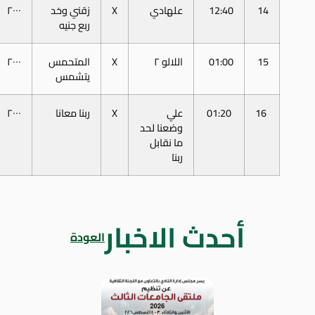
14
12:40
علهادي
X
زقني وخد
٢٠٠٠
ربع جنيه
15
01:00
اللالو ٢
X
المتحمس
٢٠٠٠
يتشمس
16
01:20
علي
X
ربنا معانا
٢٠٠٠
وضعنا لحد
ما نقابل
ربنا
أحدث الاخبار
العودة