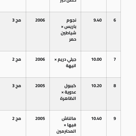
6
9.40
نجوم
2006
مج 3
باريس ×
شياطين
حمر
7
10.00
جيلي دريم ×
2006
مج 2
انيهة
8
10.20
كببول
2005
مج 3
عدوية ×
الظاهرة
9
10.40
مالناش
2005
مج 2
فيها ×
المحترمين