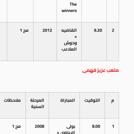
The
winners
2
9.20
القاضيه
2012
مج 1
×
وحوش
الملاعب
ملعب عزيز فهمى
م
التوقيت
المباراة
المرحلة
ملاحظات
السنية
1
8.00
بولى
2008
مج 1
الرياضى ×