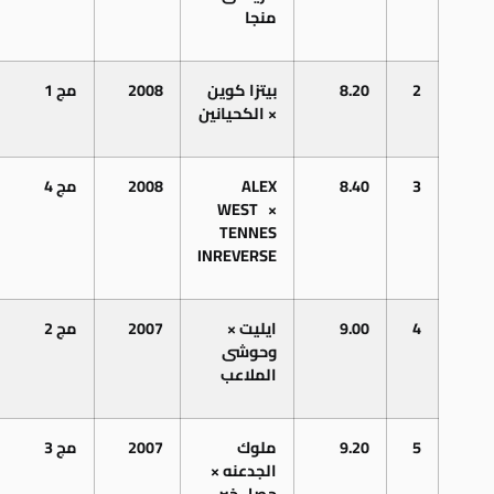
منجا
2
8.20
بيتزا كوين
2008
مج 1
× الكحيانين
3
8.40
ALEX
2008
مج 4
WEST
×
TENNES
INREVERSE
4
9.00
ايليت ×
2007
مج 2
وحوشى
الملاعب
5
9.20
ملوك
2007
مج 3
الجدعنه ×
حصل خير