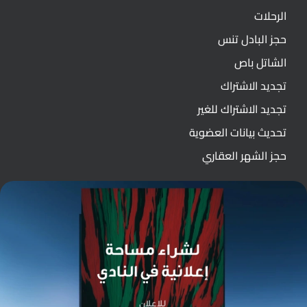
الرحلات
حجز البادل تنس
الشاتل باص
تجديد الاشتراك
تجديد الاشتراك للغير
تحديث بيانات العضوية
حجز الشهر العقاري