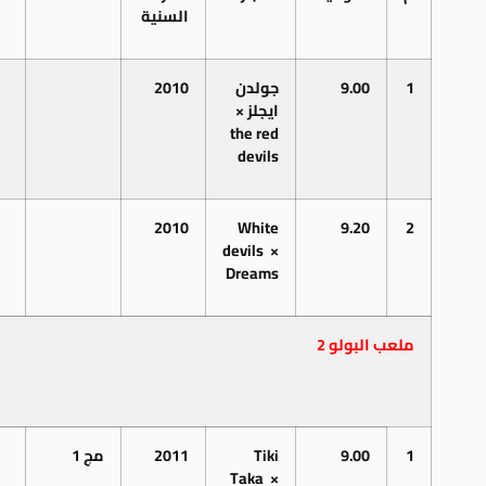
السنية
1
9.00
جولدن
2010
ايجلز ×
the red
devils
2010
White
9.20
2
devils
×
Dreams
ملعب البولو 2
1
9.00
Tiki
2011
مج 1
Taka
×