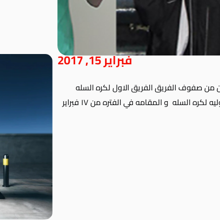
فبراير 15, 2017
ين من صفوف الفريق الفريق الاول لكره السله
بالنادي الي قائمته المشاركه في بطولة دبي الدوليه لكره السله و المقامه في الفتره من ١٧ فبراير