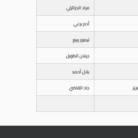
مراد الجزائرلي
أدم برعي
تيمور ربيع
جيلان الطويل
بلال أحمد
يز
جاد القاضي