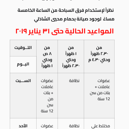
نظراً لإستخدام فرق السباحة من الساعة الخامسة
مساءً
لوجود صيانة بحمام محيي الشاذلي
المواعيد الحالية حتى ٣١ يناير ٢٠١٩
من
من
من
التــوقيت
٢.٣٠ ظهراً
١ ظهراً
٨ ص
وحتي ٤.٣٠ م
وحتي
وحتي
اليــوم
٢.٣٠ ظهراً
١ ظهراً
عضوات
نظافة
عضوات
الســـبت
عاملات +
عاملات
بنات من سن
+ بنات
12 سنة
من
سن
12 سنة
مختلط علي
نظافة
عضوات
الأحد