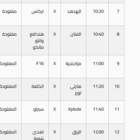
7
10:20
الهدهد
X
اركاس
مفتوحة
8
10:40
الفنان
X
هندافع
مفتوحة
وانتو
مالكو
9
11:00
مزاجنجية
X
F16
المفتوحة
10
11:20
هارتي
X
الكتعة
المفتوحة
تورز
11
11:40
Xplode
X
سبرتو
المفتوحة
12
12:00
الرزق
X
اهدى
المفتوحة
شوية