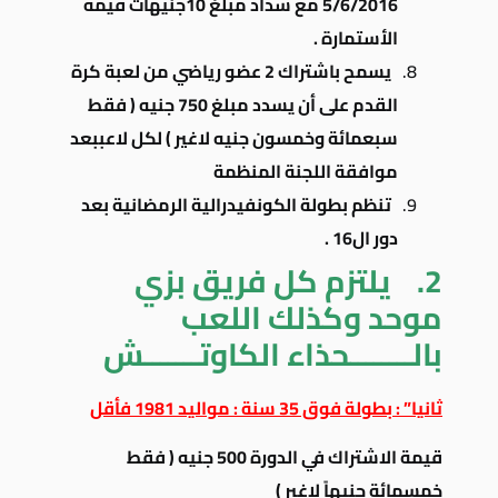
5/6/2016 مع سداد مبلغ 10جنيهات قيمة
الأستمارة .
يسمح باشتراك 2 عضو رياضي من لعبة كرة
القدم على أن يسدد مبلغ 750 جنيه ( فقط
سبعمائة وخمسون جنيه لاغير ) لكل لاعببعد
موافقة اللجنة المنظمة
تنظم بطولة الكونفيدرالية الرمضانية بعد
دور ال16 .
2.
يلتزم كل فريق بزي
موحد وكذلك اللعب
بالــــــــحذاء الكاوتـــــــش
ثانيا” : بطولة فوق 35 سنة :
مواليد 1981 فأقل
قيمة الاشتراك في الدورة 500 جنيه ( فقط
خمسمائة جنيهاً لاغير )