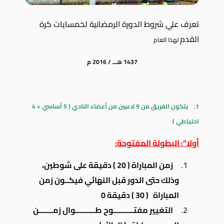
تعرف علي شروط الدورة الرمضانية لخمسايات كرة
القدم
لهذا العام
1437 هـــ / 2016 م
1.
يتكون الفريق من
9
لاعبين من أعضاء النادي ( 5 أساسي + 4
احتياطي )
أولا”: البطولة المفتوحة:
زمن المباراة
(
20
) دقيقة
على شوطين،
وذلك حتى الدور قبل النهائي فيكــون زمن
المباراة (
30
) دقيقة 0
التغيير مفتــــــــــوح طــــــــــوال زمـــــــن