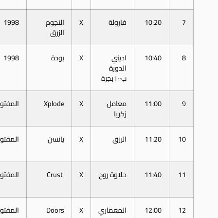
7
10:20
فارولة
X
النجوم
1998
الزرق
8
10:40
اديني
X
بودة
1998
الدورة
ب١٠٠ بجرة
9
11:00
معامل
X
Xplode
المفتو
زكريا
10
11:20
الرزق
X
يانسن
المفتو
11
11:40
حلاوة روح
X
Crust
المفتو
12
12:00
المعماري
X
Doors
المفتو