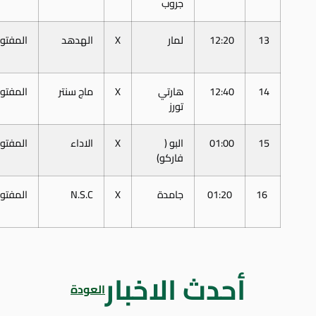
جروب
13
12:20
لمار
X
الهدهد
المفتو
14
12:40
هارتي
X
ماج سنتر
المفتو
تورز
15
01:00
البو (
X
الاداء
المفتو
فاركو)
16
01:20
جامدة
X
N.S.C
المفتو
أحدث الاخبار
العودة