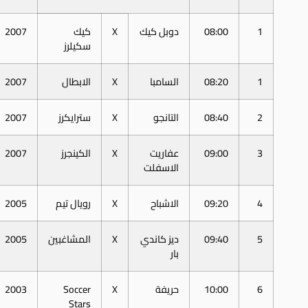
1
08:00
دوبل كيك
X
كيك
2007
سكيلرز
1
08:20
السامبا
X
الابطال
2007
2
08:40
التانجو
X
سترايكرز
2007
3
09:00
عفاريت
X
الكينجرز
2007
الاسفلت
4
09:20
الاشباح
X
رويال تيم
2005
5
09:40
ديز كاندي
X
المشاغبين
2005
بار
6
10:00
حريفة
X
Soccer
2003
Stars