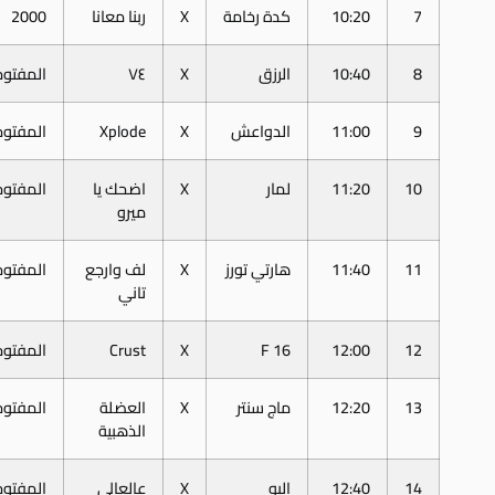
7
10:20
كدة رخامة
X
ربنا معانا
2000
8
10:40
الرزق
X
٧٤
المفتوح
9
11:00
الدواعش
X
Xplode
المفتوح
10
11:20
لمار
X
اضحك يا
المفتوح
ميرو
11
11:40
هارتي تورز
X
لف وارجع
المفتوح
تاني
12
12:00
F 16
X
Crust
المفتوح
13
12:20
ماج سنتر
X
العضلة
المفتوح
الذهبية
14
12:40
البو
X
عالعالي
المفتوح