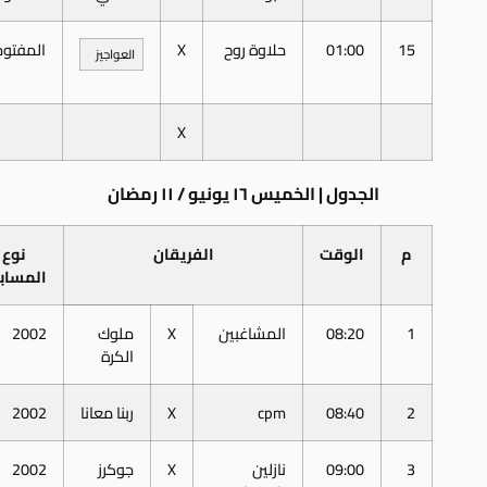
15
01:00
حلاوة روح
X
المفتوح
العواجيز
X
الجدول | الخميس ١٦ يونيو / ١١ رمضان
م
الوقت
الفريقان
نوع
المساب
1
08:20
المشاغبين
X
ملوك
2002
الكرة
2
08:40
cpm
X
ربنا معانا
2002
3
09:00
نازلين
X
جوكرز
2002