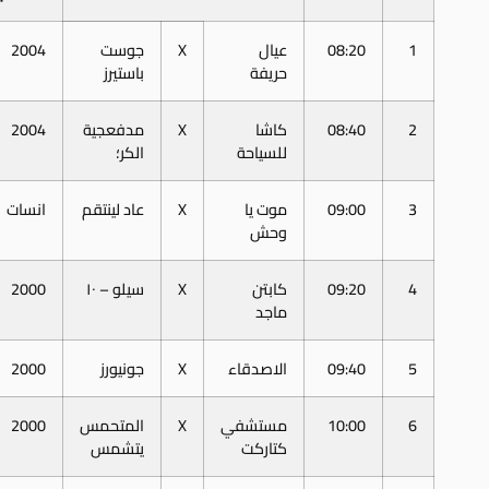
1
08:20
عيال
X
جوست
2004
حريفة
باستيرز
2
08:40
كاشا
X
مدفعجية
2004
للسياحة
الكر؛
3
09:00
موت يا
X
عاد لينتقم
انسات
وحش
4
09:20
كابتن
X
سيلو – ١٠
2000
ماجد
5
09:40
الاصدقاء
X
جونيورز
2000
6
10:00
مستشفي
X
المتحمس
2000
كتاركت
يتشمس