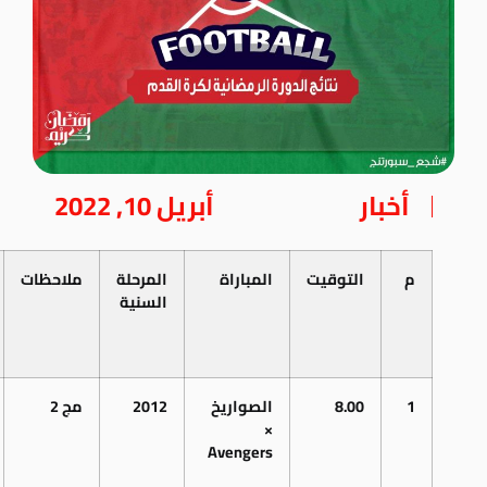
أخبار
أبريل 10, 2022
م
التوقيت
المباراة
المرحلة
ملاحظات
السنية
1
8.00
الصواريخ
2012
مج 2
×
Avengers