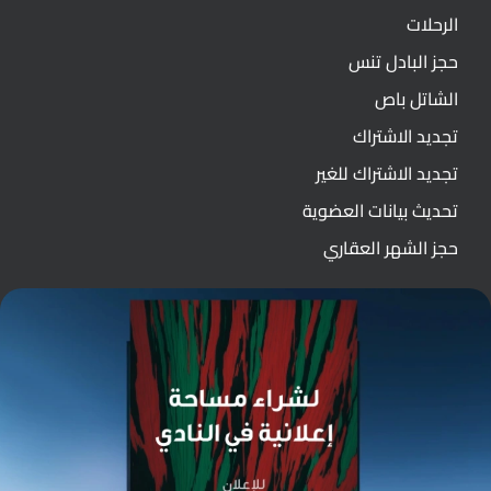
الرحلات
حجز البادل تنس
الشاتل باص
تجديد الاشتراك
تجديد الاشتراك للغير
تحديث بيانات العضوية
حجز الشهر العقاري