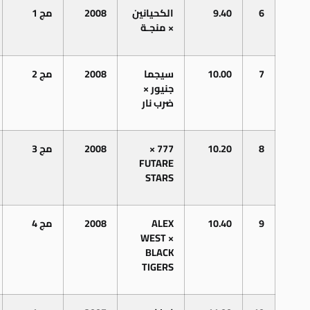
6
9.40
الكحيانين
2008
مج 1
× منجـة
7
10.00
سيجما
2008
مج 2
جنيور ×
ضرب نار
8
10.20
777 ×
2008
مج
3
FUTARE
STARS
9
10.40
ALEX
2008
مج
4
WEST
×
BLACK
TIGERS