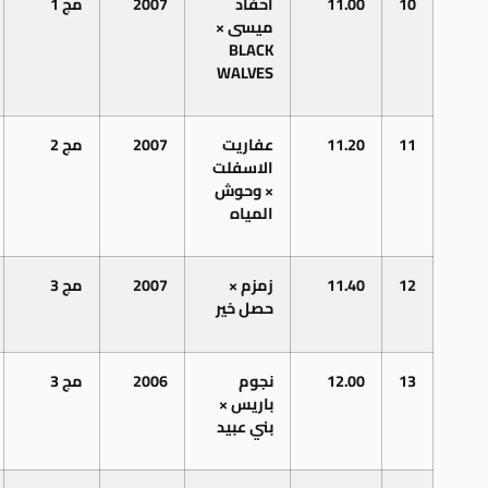
10
11.00
احفاد
2007
مج 1
ميسى ×
BLACK
WALVES
11
11.20
عفاريت
2007
مج 2
الاسفلت
× وحوش
المياه
12
11.40
زمزم ×
2007
مج
3
حصل خير
13
12.00
نجوم
2006
مج
3
باريس ×
بني عبيد