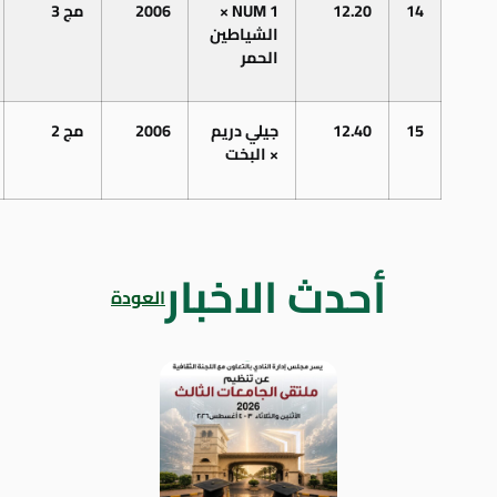
14
12.20
NUM 1
×
2006
مج
3
الشياطين
الحمر
15
12.40
جيلي دريم
2006
مج 2
× البخت
أحدث الاخبار
العودة