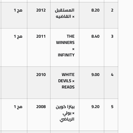
2
8.20
المستقبل
2012
مج 1
× القاضيه
3
8.40
THE
2011
مج 1
WINNERS
×
INFINITY
2010
WHITE
9.00
4
DEVILS
×
READS
5
9.20
بيتزا كوين
2008
مج 1
× بولي
الرياضي