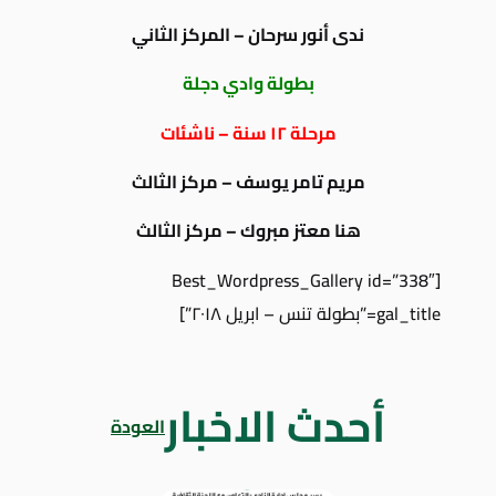
ندى أنور سرحان – المركز الثاني
بطولة وادي دجلة
مرحلة ١٢ سنة – ناشئات
مريم تامر يوسف – مركز الثالث
هنا معتز مبروك – مركز الثالث
[Best_Wordpress_Gallery id=”338″
gal_title=”بطولة تنس – ابريل ٢٠١٨”]
أحدث الاخبار
العودة