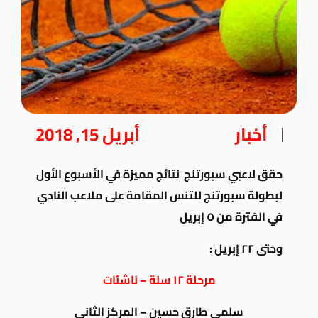
أخبار
أبريل 15, 2018
حقق لاعبي سبورتنج نتائج مميزة في الأسبوع الأول
لبطولة سبورتنج للتنس المقامة على ملاعب النادي
في الفترة من ٥ إبريل
وحتى ٢٢ إبريل :
مرحلة ١٢ سنة – ناشئات
سلمى طارق حسين – المركز الثاني