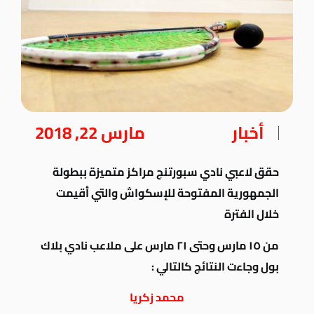
أخبار
مارس 22, 2018
حقق لاعبي نادي سبورتنج مراكز متميزة ببطولة
الجمهورية المفتوحة للإسكواش والتي أقيمت
خلال الفترة
من ١٥ مارس
وحتى ٢١ مارس على ملاعب نادي بلاك
بول وجاءت النتائج كالتالي :
محمد زكريا