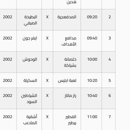
هدين
2
09:20
المدفعجية
X
البطيخة
2002
الصيفي
3
09:40
مدافع
X
ايفر جون
2002
الأهداف
4
10:00
خلصانة
X
الوحوش
2002
بشياكة
5
10:20
لعبة ابليس
X
السكرتة
2002
6
10:40
راز ماتاز
X
الشياطين
2002
السود
7
11:00
الفطير
X
أشقية
2002
بيطير
الملاعب