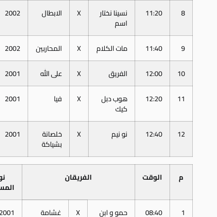
8
11:20
نسينا نختار
X
الابطال
2002
اسم
9
11:40
مات الكلام
X
المحاربين
2002
10
12:00
الفريق
X
على الله
2001
11
12:20
هوب دبل
X
فيا
2001
كيك
12
12:40
نو نيم
X
خلصانة
2001
بشياكة
م
الوقت
الفريقان
نو
المس
1
08:40
حمو و ابن
X
غشامة
2001