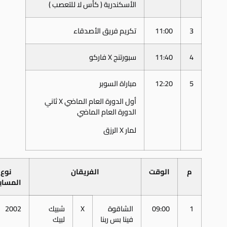
الأسكندرية ( كأس لا للتعصب )
3
11:00
تكريم فريق الأصدقاء
4
11:40
سبورتنج X فاركو
5
12:20
مباراة السوبر
أول الدورة العام الماضي X ثاني
الدورة العام الماضي
لمار X الرزق
م
الوقت
الفريقان
نوع
المساب
1
09:00
الشاقوة
X
شبيك
2002
فينا بس ربنا
لبيك