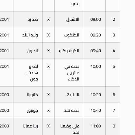
عمو
2
09:00
الاشبال
X
صد رد
2001
3
09:20
الكتكوت
X
ولاد البلد
2001
4
09:40
الكوندوكنو
X
اند ون
2001
5
10:00
خطة في
X
لف و
2001
منتهى
هندخل
الذكاء
جون
6
10:20
اللالو 2
X
كاتوبتا
2000
7
10:40
خطة قنح
X
جونيوز
2000
8
11:00
على وضعنا
X
ربنا معانا
2000
لحد