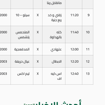
مانقابل ربنا
9
11:20
زقني و خد
X
سيلو – 10
2000
ربع جنية
10
11:40
كله
X
المتحمس
2000
بالهداوة
يتشمس
11
12:00
علهادي
X
المدفعجية
2000
12
12:20
الابطال
X
عيال حريفة
2003
13
12:40
اس كيه
X
تيم اكس
2003
اف