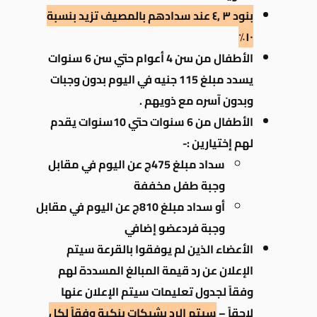
بنود ٣ ,٤ عند سدادهم بالمصيف تزيد بنسبة
١٠٪
الأطفال من سن 4 أعوام حتي سن 6 سنوات
يسدد مبلغ 115 جنيه في اليوم بدون وجبات
وبدون آسره مع ذويهم .
الأطفال من 6 سنوات حتي 10سنوات يقدم
لهم إختيارين :-
سداد مبلغ 475ج عن اليوم في مقابل
وجبة طفل مخففة
أو سداد مبلغ 810ج عن اليوم في مقابل
وجبة فردعضو إضافي
الأعضاء الذين لم يوفقوا بالقرعة سيتم
الإعلان عن رد قيمة المبالغ المسددة لهم
وفقاً لجدول تعليمات سيتم الإعلان عنها
لاحقاً –
سيتم الرد بشيكات بنكية وفقاً لكل