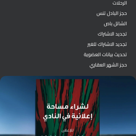
الرحلات
حجز البادل تنس
الشاتل باص
تجديد الاشتراك
تجديد الاشتراك للغير
تحديث بيانات العضوية
حجز الشهر العقاري