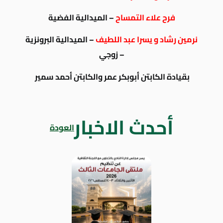
فرح علاء التمساح
– الميدالية الفضية
نرمين رشاد و يسرا عبد اللطيف
– الميدالية البرونزية
– زوجي
بقيادة الكابتن أبوبكر عمر والكابتن أحمد سمير
أحدث الاخبار
العودة