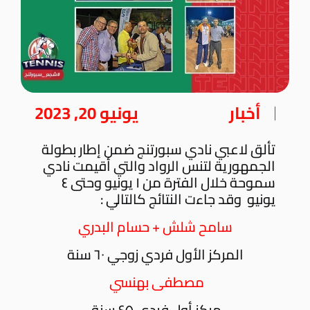
أخبار
يونيو 20, 2023
تألق لاعبي نادي سبورتنج ضمن إطار بطولة
الجمهورية لتنس الرواد والتي أقيمت نادي
سموحة خلال الفترة من ١ يونيو وحتى ٤
يونيو وقد جاءت النتائج كالتالي :
سامح شلش + حسام البدري
المركز الأول فردي زوجي ٦٠ سنة
مصطفى بهنسي
مركز أول فردي ٤٥ سنة