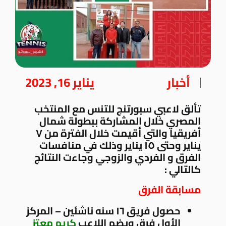
أخبار
يناير 16, 2023
تألق لاعبي سبورتنج للتنس مع المنتخب
المصري خلال المشاركة ببطولة شمال
أفريقيا والتي أقيمت خلال الفترة من ٧
يناير وحتى ١٥ يناير وذلك في منافسات
الفرق و الفردي والزوجي وجاءت النتائج
كالتالي :
مسابقة الفرق
حصول فريق ١٦ سنه ناشئين – المركز
الأول فرق ويضم اللاعب
كريم معتز