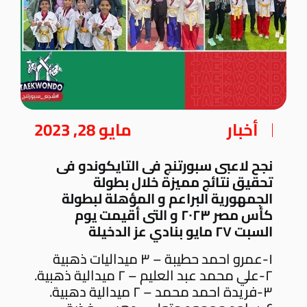
أخبار
مايو 28, 2023
نجح لاعبى سبورتنج فى التايكوندو فى
تحقيق نتائج مميزة خلال بطولة
الجمهورية البراعم و المؤهلة لبطولة
كأس مصر ٢٠٢٣ و التى أقيمت يوم
السبت ٢٧ مايو بنادي عز الدخيلة
١-عمرو احمد حطيبة – ٣ ميداليات ذهبية
٢-علي محمد عبد العليم – ٢ ميدالية ذهبية.
٣-فريدة احمد محمد – ٢ ميدالية دهبية.