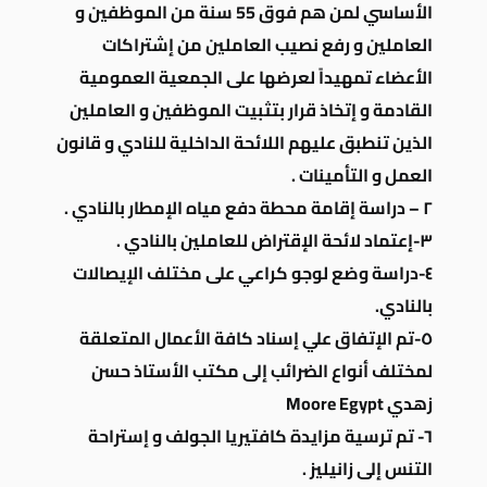
الأساسي لمن هم فوق 55 سنة من الموظفين و
العاملين و رفع نصيب العاملين من إشتراكات
الأعضاء تمهيداً لعرضها على الجمعية العمومية
القادمة و إتخاذ قرار بتثبيت الموظفين و العاملين
الذين تنطبق عليهم اللائحة الداخلية للنادي و قانون
العمل و التأمينات .
٢ – دراسة إقامة محطة دفع مياه الإمطار بالنادي .
٣-إعتماد لائحة الإقتراض للعاملين بالنادي .
٤-دراسة وضع لوجو كراعي على مختلف الإيصالات
بالنادي.
٥-تم الإتفاق علي إسناد كافة الأعمال المتعلقة
لمختلف أنواع الضرائب إلى مكتب الأستاذ حسن
زهدي Moore Egypt
٦- تم ترسية مزايدة كافتيريا الجولف و إستراحة
التنس إلى زانيليز .