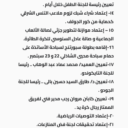
تعيين رئيسة للجنة الطفل خلال أيام .
١٤- إعتماد شراء شبك لزوم ملاعب التنس الشرقي
كحماية من كور الجولف .
١٥ – إعتماد موازنة لتطوير جزئي لصالة الألعاب
الجماعية و صالة عادل السنوسي للكرة الطائرة.
1٦-إقامه بطولة سبورتنج لسباحة الأساتذة على
حمام سباحة محيي الشاذلي 22 و 23 سبتمبر .
١٧-تعيين العميد/ محمد عماد عبد الوهاب .. رئيسا
للجنة التايكوندو.
١٨-تعيين د/ طارق السيد حسين بالى .. رئيسا للجنة
الجودو .
١٩- تعيين كابتن مروان رجب مدير فني لفريق
الممتاز رجال كرة يد .
٢٠-إعتماد التوصيات الرياضية.
٢١-إعتماد تحقيقات لجنة فض المنازعات.