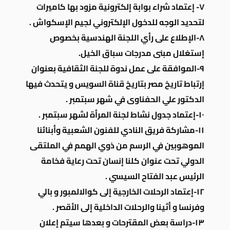
٧- إعتماد شراء بوابة إلكترونية مزود بها كاميرات
لتحديد الوجه للدخول الإلكتروني لجيم الإسكواش .
٨-الإطلاع على رأي اللجنة الهندسية بخصوص
إستغلال مبنى مدرجات سباق الخيل.
٩-الموافقة على عمل ندوة للجنة الثقافية بعنوان
إرتباط تاريخ مصر بتاريخ قناة السويس و يتحدث فيها
الدكتور علي الحفناوى في شهر سبتمبر .
١٠-إعتماد جدول نشاط لجنة المرأة لشهر سبتمبر .
١١-مشاركة فريق النادي للفنون الشعبية وأبنائنا
الموهوبين في الرسم من ذوي الهمم في الملتقى
الدولي تحت عنوان كلنا إنسان تحت رعاية فخامة
الرئيس عبد الفتاح السيسي .
١٢-إعتماد الرحلات الخارجية إلى كوالالمبور و بالي
وفرنسا و أثينا والرحلات الداخلية إلى الأقصر .
١٣-دراسة بعض المقترحات و بعدها سيتم إعلان