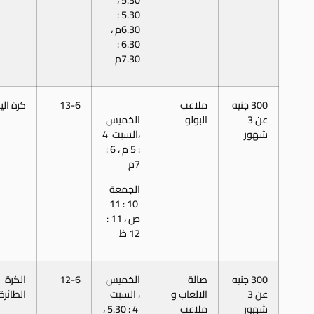
5.30 :
6.30م ،
6.30 :
7.30م
300 جنيه
ملاعب
13-6
كرة الي
عن 3
البولو
الخميس
شهور
،السبت 4
: 5 م ، 6 :
7م
الجمعة
10 : 11
ص ، 11 :
12 ظ
300 جنيه
صالة
الخميس
12-6
الكرة
عن 3
الالعاب و
، السبت
الطائرة
شهور
ملاعب
4 : 5.30 ،