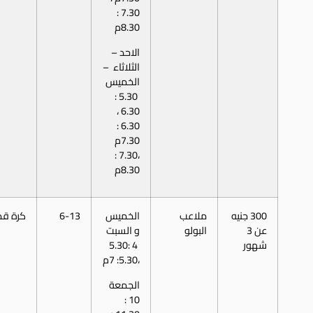
7.30 :
8.30م
الاحد –
الثلاثاء –
الخميس
5.30 :
6.30 ،
6.30 :
7.30م
،7.30 :
8.30م
300 جنيه
ملاعب
الخميس
6-13
كرة قد
عن 3
البولو
و السبت
شهور
4 :5.30
،5.30: 7م
الجمعة
10 :