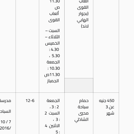
العاب
11.30
القوى
ص
(بجوار
ألعاب
الهابي
القوى
لاند)
السبت –
الثلاثاء –
الخميس
4.30 :
5.30 ،
الجمعة
10.30 :
11.30ص
الجمباز
450 جنيه
حمام
الجمعة
12-6
مدرسة
عن 3
سباحة
2 : 3 ،
السباح
شهر
محيي
السبت 2
الشاذلي
: 3 ،
7 / 10
الاثنين 4
/2016
: 5