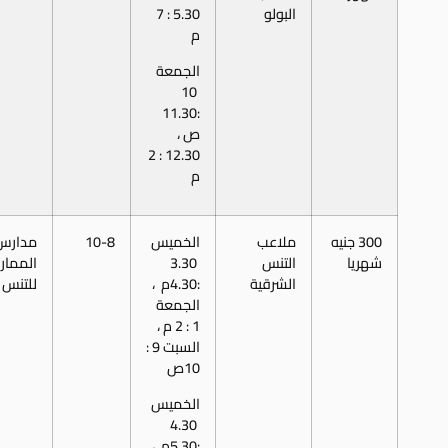
البولو
5.30 : 7
م
الجمعة
10
:11.30
ص ،
12.30 : 2
م
300 جنيه
ملاعب
الخميس
10-8
مدارس
شهريا
التنس
3.30
الممار
الشرقية
:4.30م ،
للتنس
الجمعة
1 : 2 م ،
السبت 9 :
10ص
الخميس
4.30
:5.30م ،