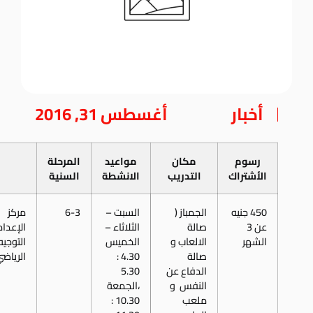
أخبار
أغسطس 31, 2016
رسوم
مكان
مواعيد
المرحلة
الأشتراك
التدريب
الانشطة
السنية
450 جنيه
الجمباز (
السبت –
6-3
مركز
عن 3
صالة
الثلاثاء –
الإعداد
الشهر
الالعاب و
الخميس
التوجيه
صالة
4.30 :
الرياض
الدفاع عن
5.30
النفس و
،الجمعة
ملعب
10.30 :