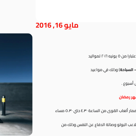
مايو 16, 2016
٢٠١٦ لمواليد
 السباحة
) وذلك في مواعيد
ل أسبوع .
هر رمضان
 ألعاب القوى من الساعة ٤.٣٠ حتي ٥.٣٠ مساء
ملاعب البولو وصالة الدفاع عن النفس وذلك من