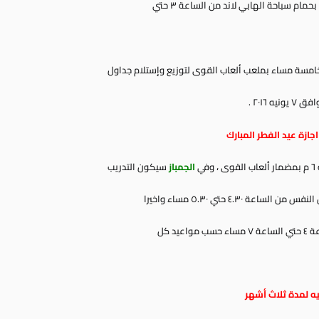
مام سباحة الهابي لاند من الساعة ٣ حتي
٢٠١٦ .
جازة عيد الفطر المبارك
الجمباز
سيكون التدريب
٤.٣٠ حتي ٥.٣٠ مساء واخيرا
د كل