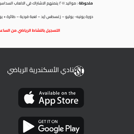
ملحوظة
: مواليد ٢٠١١ ينمنهم الاشتراك في الالعاب السداسية بمعدل لعبة كل شهر كالتالي
دورة يونيه- يوليو – زغسطس (يد – لعبة فردية – طائرة + ي
التسجيل بالنشاط الرياضي من الساعة الثا
نادي الأسكندرية الرياضي