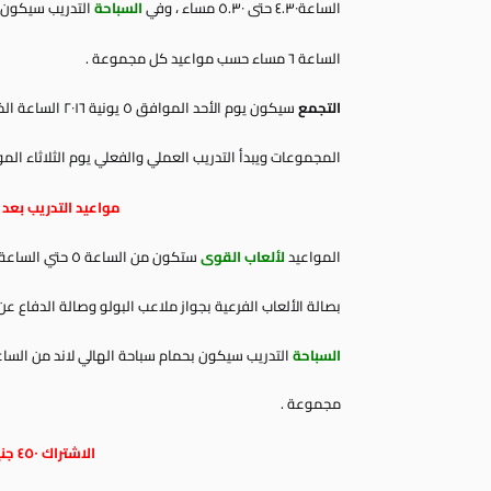
الساعة٤.٣٠ حتى ٥.٣٠ مساء ، وفي
السباحة
التدريب سيكون بح
الساعة ٦ مساء حسب مواعيد كل مجموعة .
التجمع
سيكون يوم الأحد الموافق ٥ يونية ٢٠١٦ الساعة الخامسة مساء بملعب ألعاب القوى لتوزيع وإستلام جداول
المجموعات ويبدأ التدريب العملي والفعلي يوم الثلاثاء الموافق ٧ يونيه 
مواعيد التدريب بعد ا
المواعيد
لألعاب القوى
ستكون من الساعة ٥ حتي الساعة ٦ م بمضمار ألعاب القوى ، وفي
بصالة الألعاب الفرعية بجواز ملاعب البولو وصالة الدفاع عن النفس من الساعة 
السباحة
التدريب سيكون بحمام سباحة الهالي لاند من الساعة ٤ حتي الساعة ٧ مساء حسب مواعي
مجموعة .
الاشتراك ٤٥٠ جنيه لمدة ثلاث أشهر