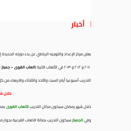
أخبار
يعلن مركز الإعداد والتوجيه الرياضي عن بدء دورته الجديدة إعتبارا من ٥ يونيه 
٢٠١١ و ٢٠١٢ و ٢٠١٣ في الألعاب الآتية (
العاب القوى – جمباز –
التدريب أسبوعيا أيام السبت والأحد والثلاثاء والاربعاء من ك
خلال ش
خلال شهر رمضان سيكون مكان التدريب
لألعاب القوى
بمضمار
وفي
الجمباز
سيكون التدريب بصالة الالعاب الفرعية بجوار 