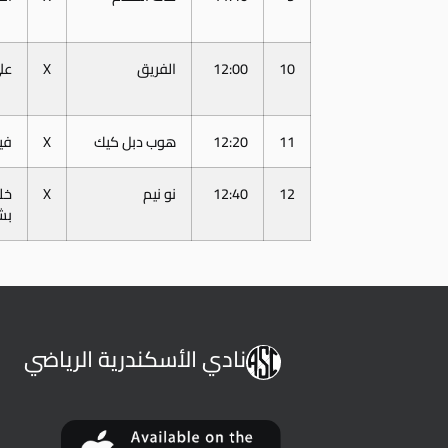
10
12:00
الفريق
X
على
11
12:20
هوب دبل كيك
X
فيا
12
12:40
نو نيم
X
خل
بش
نادي الأسكندرية الرياضي