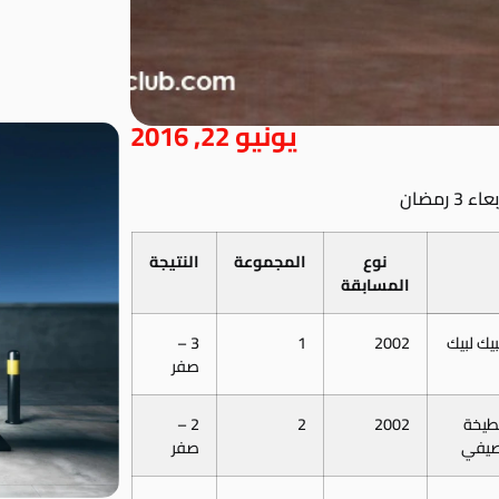
يونيو 22, 2016
رمضان
نوع
المجموعة
النتيجة
المسابقة
يك لبيك
2002
1
3 –
صفر
بطيخة
2002
2
2 –
صيفي
صفر