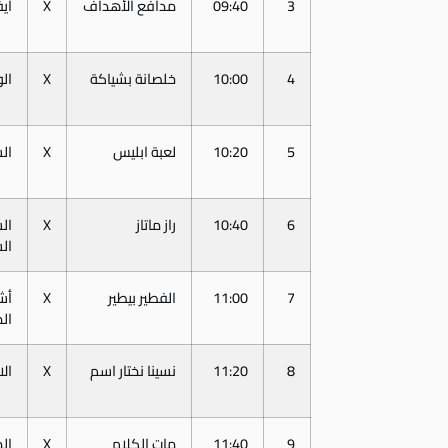
3
09:40
مدافع الأهداف
X
اي
4
10:00
خلصانة بشياكة
X
ال
5
10:20
لعبة ابليس
X
ال
6
10:40
راز ماتاز
X
ال
ال
7
11:00
الفطير بيطير
X
أش
ال
8
11:20
نسينا نختار اسم
X
ال
9
11:40
مات الكلام
X
ال