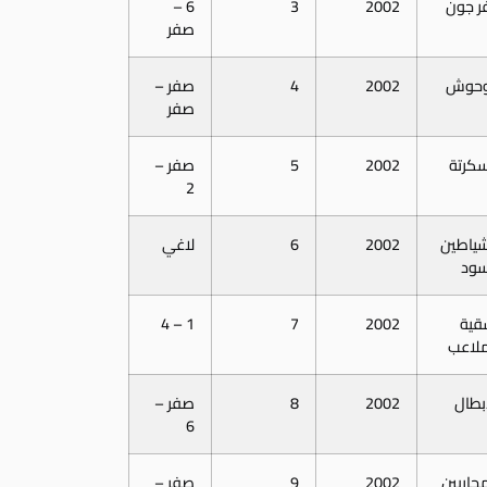
فر جون
2002
3
6 –
صفر
وحوش
2002
4
صفر –
صفر
سكرتة
2002
5
صفر –
2
شياطين
2002
6
لاغي
سود
قية
2002
7
1 – 4
ملاعب
ابطال
2002
8
صفر –
6
محاربين
2002
9
صفر –